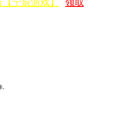
号【宁辰游戏】
领取价值500元新
除。