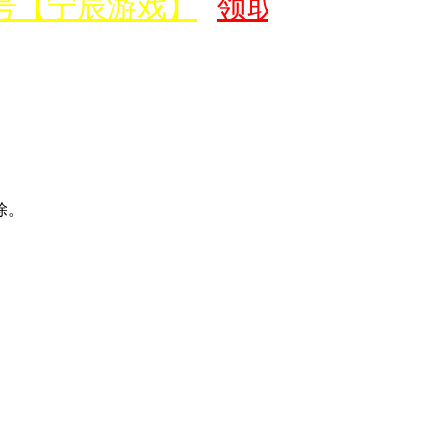
号【宁辰游戏】
领取价值500元新
除。