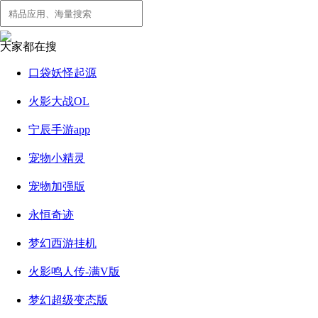
热门
推荐
最新
全部
下载
大家都在搜
神途万能登录器
全部
神途
传奇
下载
口袋妖怪起源
1001121下载
|
共有
55
款
共有
54
款
【热血江湖3D】群攻、攻速版
共有
1
款
下载
火影大战OL
100141下载
|
下载
宁辰手游app
元始十二职业
茅山专属单机版
下载
宠物小精灵
76月卡宠物-三职业版
100547下载
|
100400下载
|
下
宠物加强版
100639下载
|
载
永恒奇迹
下载
武帝专属单机版
日月天赋六职业
梦幻西游挂机
下载
100736下载
|
100622下载
|
热血沉默专属版
火影鸣人传-满V版
下载
100576下载
|
梦幻超级变态版
下载