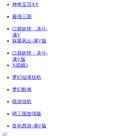
大千世界飞剑单机版-专属版
铭文微变★九职业版
神奇宝贝XY
下载
100550下载
|
100618下载
|
最强三国
下载
口袋妖怪：决斗-
下载
冰雪神兵专属单机版
【天衍决（七种族七职业）】
满V
探墓风云-满V版
100824下载
|
100619下载
|
下载
口袋妖怪：决斗-
剑影神弓-独家专属版
破天沉默专属三职业
满V版
山海专属-单机版
X战娘2
100670下载
|
100659下载
|
100376下载
|
梦幻仙境挂机
下载
梦幻航海
下载
嘻游挂机
星魂复古三职业
下载
萌三国加强版
100618下载
|
大魔神天赋九职业
造化西游-满V版
100633下载
|
魔改沉默专属三职业